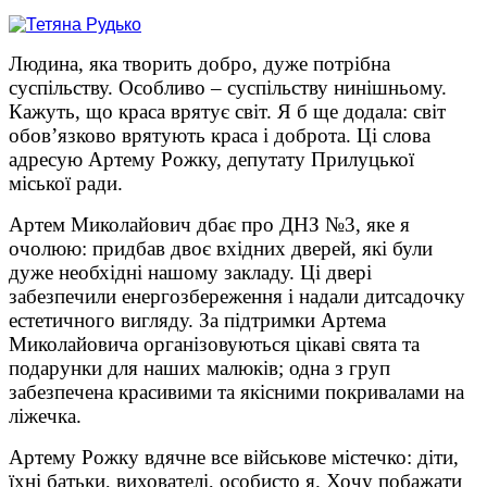
Людина, яка творить добро, дуже потрібна
суспільству. Особливо – суспільству нинішньому.
Кажуть, що краса врятує світ. Я б ще додала: світ
обов’язково врятують краса і доброта. Ці слова
адресую Артему Рожку, депутату Прилуцької
міської ради.
Артем Миколайович дбає про ДНЗ №3, яке я
очолюю: придбав двоє вхідних дверей, які були
дуже необхідні нашому закладу. Ці двері
забезпечили енергозбереження і надали дитсадочку
естетичного вигляду. За підтримки Артема
Миколайовича організовуються цікаві свята та
подарунки для наших малюків; одна з груп
забезпечена красивими та якісними покривалами на
ліжечка.
Артему Рожку вдячне все військове містечко: діти,
їхні батьки, вихователі, особисто я. Хочу побажати