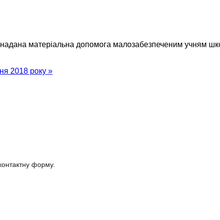
 надана матеріальна допомога малозабезпеченим учням шк
тня 2018 року »
 контактну форму.